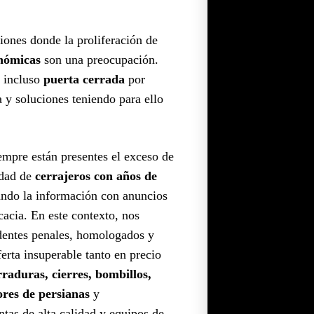
iones donde la proliferación de
onómicas
son una preocupación.
e incluso
puerta cerrada
por
a y soluciones teniendo para ello
iempre están presentes el exceso de
idad de
cerrajeros con años de
ndo la información con anuncios
cacia. En este contexto, nos
dentes penales, homologados y
rta insuperable tanto en precio
rraduras, cierres, bombillos,
ores de persianas
y
as de alta calidad y equipos de