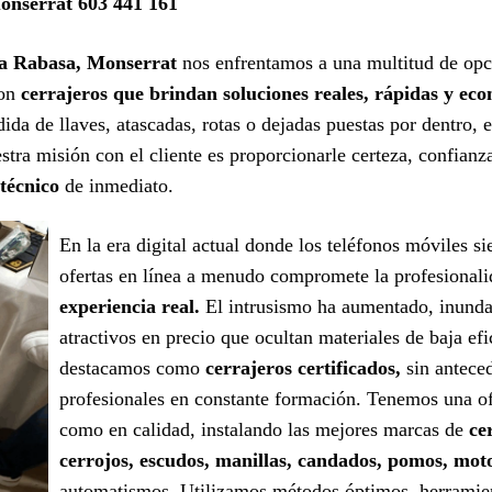
onserrat 603 441 161
 la Rabasa, Monserrat
nos enfrentamos a una multitud de opc
con
cerrajeros que brindan soluciones reales, rápidas y ec
da de llaves, atascadas, rotas o dejadas puestas por dentro, 
tra misión con el cliente es proporcionarle certeza, confianz
 técnico
de inmediato.
En la era digital actual donde los teléfonos móviles s
ofertas en línea a menudo compromete la profesional
experiencia real.
El intrusismo ha aumentado, inunda
atractivos en precio que ocultan materiales de baja efi
destacamos como
cerrajeros certificados,
sin antece
profesionales en constante formación. Tenemos una ofe
como en calidad, instalando las mejores marcas de
ce
cerrojos, escudos, manillas, candados, pomos, mot
automatismos. Utilizamos métodos óptimos, herramient