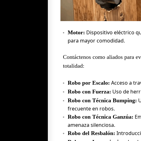
Dispositivo eléctrico 
Motor:
para mayor comodidad.
Contáctenos como aliados para evi
totalidad:
Acceso a trav
Robo por Escalo:
Uso de herr
Robo con Fuerza:
U
Robo con Técnica Bumping:
frecuente en robos.
Em
Robo con Técnica Ganzúa:
amenaza silenciosa.
Introducci
Robo del Resbalón: