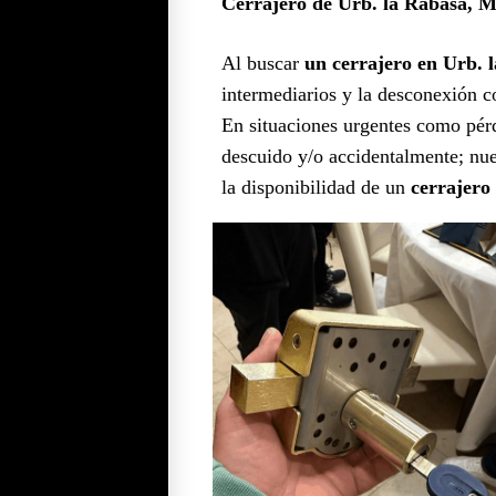
Cerrajero de Urb. la Rabasa, M
Al buscar
un cerrajero en Urb.
intermediarios y la desconexión 
En situaciones urgentes como pérdi
descuido y/o accidentalmente; nues
la disponibilidad de un
cerrajero