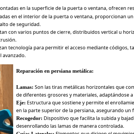
ntadas en la superficie de la puerta o ventana, ofrecen res
adas en el interior de la puerta o ventana, proporcionan u
 alto de seguridad.
an con varios puntos de cierre, distribuidos vertical u ho
trusión.
izan tecnología para permitir el acceso mediante códigos, ta
el avanzado.
Reparación en persiana metálica:
Son las tiras metálicas horizontales que c
Lamas:
de diferentes grosores y materiales, adaptándose a
Estructura que sostiene y permite el enrollami
Eje:
en la parte superior de la persiana, asegurando un
Dispositivo que facilita la subida y baja
Recogedor:
desenrollando las lamas de manera controlada.
Elementos que dirigen el movimien
Guías Laterales: