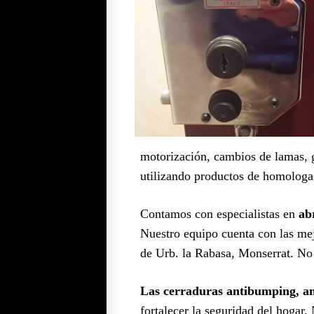
motorización, cambios de lamas, gu
utilizando productos de homologa
Contamos con especialistas en
ab
Nuestro equipo cuenta con las mej
de Urb. la Rabasa, Monserrat. No 
Las cerraduras antibumping, ant
fortalecer la seguridad del hogar.