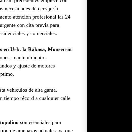
dad sin precedentes empiece con
as necesidades de cerrajería.
ento atención profesional las 24
urgente con cita previa para
esidenciales y comerciales.
as en Urb. la Rabasa, Monserrat
ciones, mantenimiento,
mandos y ajuste de motores
óptimo.
sta vehículos de alta gama.
n tiempo récord a cualquier calle
topolino
son esenciales para
e tipo de amenazas actuales, ya que