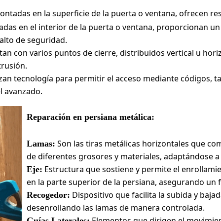
ntadas en la superficie de la puerta o ventana, ofrecen res
adas en el interior de la puerta o ventana, proporcionan u
 alto de seguridad.
an con varios puntos de cierre, distribuidos vertical u ho
trusión.
izan tecnología para permitir el acceso mediante códigos, ta
el avanzado.
Reparación en persiana metálica:
Son las tiras metálicas horizontales que c
Lamas:
de diferentes grosores y materiales, adaptándose a
Estructura que sostiene y permite el enrollami
Eje:
en la parte superior de la persiana, asegurando un
Dispositivo que facilita la subida y baja
Recogedor:
desenrollando las lamas de manera controlada.
Elementos que dirigen el movimien
Guías Laterales: