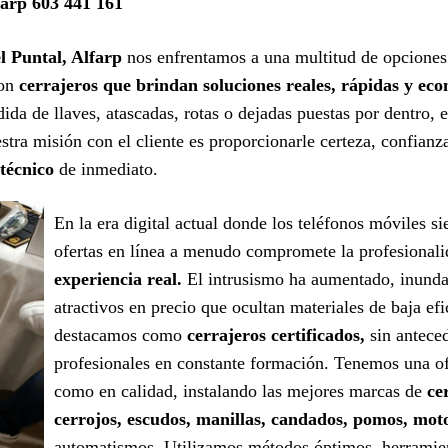
farp 603 441 161
el Puntal, Alfarp
nos enfrentamos a una multitud de opciones 
con
cerrajeros que brindan soluciones reales, rápidas y ec
da de llaves, atascadas, rotas o dejadas puestas por dentro, 
tra misión con el cliente es proporcionarle certeza, confianz
 técnico
de inmediato.
En la era digital actual donde los teléfonos móviles s
ofertas en línea a menudo compromete la profesional
experiencia real.
El intrusismo ha aumentado, inunda
atractivos en precio que ocultan materiales de baja efi
destacamos como
cerrajeros certificados,
sin antece
profesionales en constante formación. Tenemos una ofe
como en calidad, instalando las mejores marcas de
ce
cerrojos, escudos, manillas, candados, pomos, mot
automatismos. Utilizamos métodos óptimos, herramient