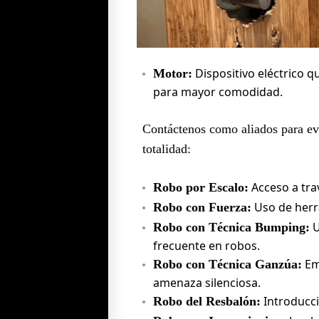
Dispositivo eléctrico 
Motor:
para mayor comodidad.
Contáctenos como aliados para evi
totalidad:
Acceso a trav
Robo por Escalo:
Uso de herr
Robo con Fuerza:
U
Robo con Técnica Bumping:
frecuente en robos.
Em
Robo con Técnica Ganzúa:
amenaza silenciosa.
Introducci
Robo del Resbalón: