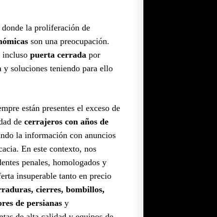
donde la proliferación de
onómicas
son una preocupación.
e incluso
puerta cerrada
por
a y soluciones teniendo para ello
iempre están presentes el exceso de
idad de
cerrajeros con años de
ndo la información con anuncios
cacia. En este contexto, nos
dentes penales, homologados y
rta insuperable tanto en precio
rraduras, cierres, bombillos,
ores de persianas
y
as de alta calidad y equipos de