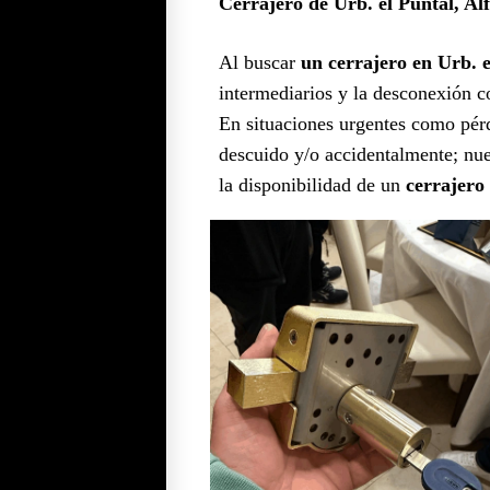
Cerrajero de Urb. el Puntal, Al
Al buscar
un cerrajero en Urb. 
intermediarios y la desconexión 
En situaciones urgentes como pérdi
descuido y/o accidentalmente; nues
la disponibilidad de un
cerrajero