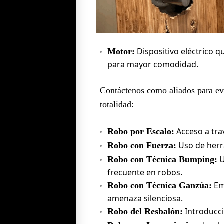
Dispositivo eléctrico 
Motor:
para mayor comodidad.
Contáctenos como aliados para evi
totalidad:
Acceso a trav
Robo por Escalo:
Uso de herr
Robo con Fuerza:
U
Robo con Técnica Bumping:
frecuente en robos.
Em
Robo con Técnica Ganzúa:
amenaza silenciosa.
Introducci
Robo del Resbalón: