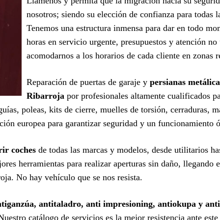
Llámenos y permita que la migración hacia su seguri
nosotros; siendo su elección de confianza para todas l
Tenemos una estructura inmensa para dar en todo mom
horas en servicio urgente, presupuestos y atención no 
acomodarnos a los horarios de cada cliente en zonas r
Reparación de puertas de garaje y
persianas metálic
Ribarroja
por profesionales altamente cualificados p
ías, poleas, kits de cierre, muelles de torsión, cerraduras, 
ción europea para garantizar seguridad y un funcionamiento 
rir coches
de todas las marcas y modelos, desde utilitarios ha
ores herramientas para realizar aperturas sin daño, llegando e
ja. No hay vehículo que se nos resista.
iganzúa, antitaladro, anti impresioning, antiokupa y anti
 Nuestro catálogo de servicios es la mejor resistencia ante est