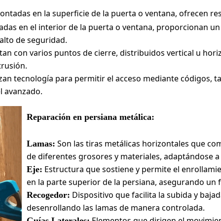
ntadas en la superficie de la puerta o ventana, ofrecen res
adas en el interior de la puerta o ventana, proporcionan u
 alto de seguridad.
an con varios puntos de cierre, distribuidos vertical u ho
trusión.
izan tecnología para permitir el acceso mediante códigos, ta
el avanzado.
Reparación en persiana metálica:
Son las tiras metálicas horizontales que c
Lamas:
de diferentes grosores y materiales, adaptándose a
Estructura que sostiene y permite el enrollami
Eje:
en la parte superior de la persiana, asegurando un
Dispositivo que facilita la subida y baja
Recogedor:
desenrollando las lamas de manera controlada.
Elementos que dirigen el movimien
Guías Laterales: