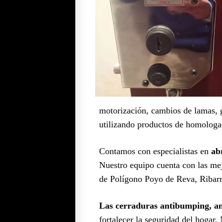
motorización, cambios de lamas, gu
utilizando productos de homologa
Contamos con especialistas en
ab
Nuestro equipo cuenta con las mej
de Polígono Poyo de Reva, Ribarro
Las cerraduras antibumping, ant
fortalecer la seguridad del hogar.