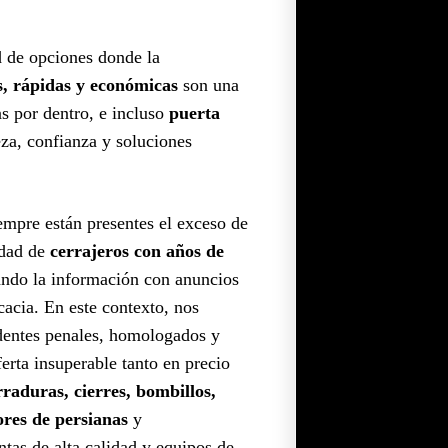
d de opciones donde la
s, rápidas y económicas
son una
as por dentro, e incluso
puerta
eza, confianza y soluciones
iempre están presentes el exceso de
idad de
cerrajeros con años de
ndo la información con anuncios
cacia. En este contexto, nos
dentes penales, homologados y
rta insuperable tanto en precio
rraduras, cierres, bombillos,
ores de persianas
y
as de alta calidad y equipos de