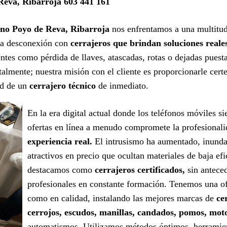
Reva, Ribarroja 603 441 161
ono Poyo de Reva, Ribarroja
nos enfrentamos a una multitu
 la desconexión con
cerrajeros que brindan soluciones reale
ntes como pérdida de llaves, atascadas, rotas o dejadas puest
almente; nuestra misión con el cliente es proporcionarle cert
ad de un
cerrajero técnico
de inmediato.
En la era digital actual donde los teléfonos móviles s
ofertas en línea a menudo compromete la profesional
experiencia real.
El intrusismo ha aumentado, inunda
atractivos en precio que ocultan materiales de baja efi
destacamos como
cerrajeros certificados,
sin antece
profesionales en constante formación. Tenemos una ofe
como en calidad, instalando las mejores marcas de
ce
cerrojos, escudos, manillas, candados, pomos, mot
automatismos. Utilizamos métodos óptimos, herramient