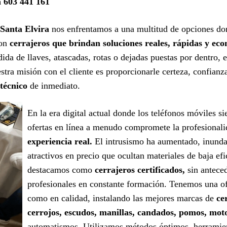
a 603 441 161
 Santa Elvira
nos enfrentamos a una multitud de opciones don
con
cerrajeros que brindan soluciones reales, rápidas y ec
da de llaves, atascadas, rotas o dejadas puestas por dentro, 
tra misión con el cliente es proporcionarle certeza, confianz
 técnico
de inmediato.
En la era digital actual donde los teléfonos móviles s
ofertas en línea a menudo compromete la profesional
experiencia real.
El intrusismo ha aumentado, inunda
atractivos en precio que ocultan materiales de baja efi
destacamos como
cerrajeros certificados,
sin antece
profesionales en constante formación. Tenemos una ofe
como en calidad, instalando las mejores marcas de
ce
cerrojos, escudos, manillas, candados, pomos, mot
automatismos. Utilizamos métodos óptimos, herramient