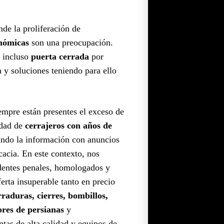
de la proliferación de
onómicas
son una preocupación.
e incluso
puerta cerrada
por
a y soluciones teniendo para ello
iempre están presentes el exceso de
idad de
cerrajeros con años de
ndo la información con anuncios
cacia. En este contexto, nos
dentes penales, homologados y
rta insuperable tanto en precio
rraduras, cierres, bombillos,
ores de persianas
y
as de alta calidad y equipos de