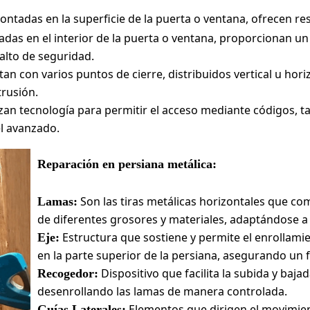
ntadas en la superficie de la puerta o ventana, ofrecen res
adas en el interior de la puerta o ventana, proporcionan u
 alto de seguridad.
an con varios puntos de cierre, distribuidos vertical u ho
trusión.
izan tecnología para permitir el acceso mediante códigos, ta
el avanzado.
Reparación en persiana metálica:
Son las tiras metálicas horizontales que c
Lamas:
de diferentes grosores y materiales, adaptándose a
Estructura que sostiene y permite el enrollami
Eje:
en la parte superior de la persiana, asegurando un
Dispositivo que facilita la subida y baja
Recogedor:
desenrollando las lamas de manera controlada.
Elementos que dirigen el movimien
Guías Laterales: