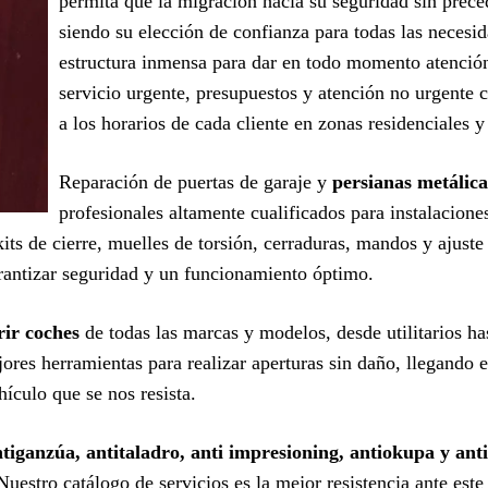
permita que la migración hacia su seguridad sin prec
siendo su elección de confianza para todas las necesi
estructura inmensa para dar en todo momento atención
servicio urgente, presupuestos y atención no urgente 
a los horarios de cada cliente en zonas residenciales y
Reparación de puertas de garaje y
persianas metálic
profesionales altamente cualificados para instalacion
its de cierre, muelles de torsión, cerraduras, mandos y ajust
antizar seguridad y un funcionamiento óptimo.
rir coches
de todas las marcas y modelos, desde utilitarios ha
ores herramientas para realizar aperturas sin daño, llegando e
ículo que se nos resista.
iganzúa, antitaladro, anti impresioning, antiokupa y anti
 Nuestro catálogo de servicios es la mejor resistencia ante est