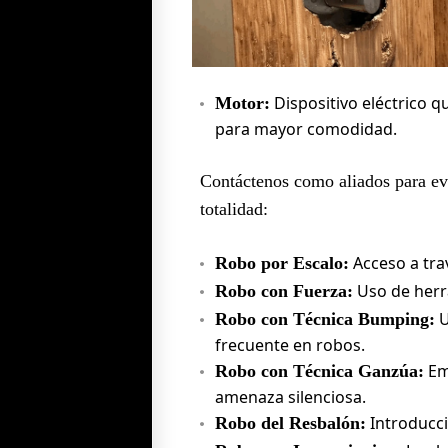
Dispositivo eléctrico 
Motor:
para mayor comodidad.
Contáctenos como aliados para evi
totalidad:
Acceso a trav
Robo por Escalo:
Uso de herr
Robo con Fuerza:
U
Robo con Técnica Bumping:
frecuente en robos.
Em
Robo con Técnica Ganzúa:
amenaza silenciosa.
Introducci
Robo del Resbalón: