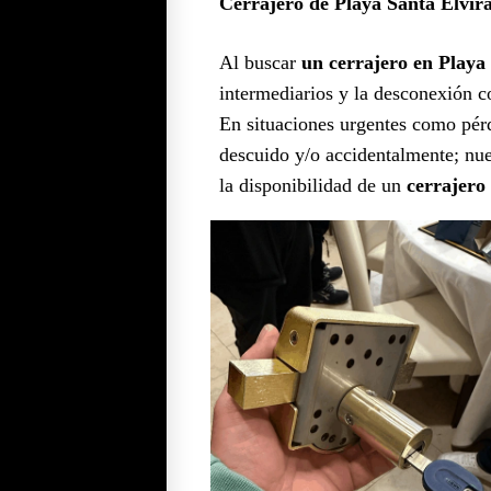
Cerrajero de Playa Santa Elvir
Al buscar
un cerrajero en Playa
intermediarios y la desconexión 
En situaciones urgentes como pérdi
descuido y/o accidentalmente; nues
la disponibilidad de un
cerrajero