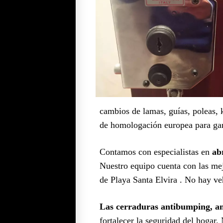
cambios de lamas, guías, poleas, k
de homologación europea para gar
Contamos con especialistas en
ab
Nuestro equipo cuenta con las mej
de Playa Santa Elvira . No hay veh
Las cerraduras antibumping, ant
fortalecer la seguridad del hogar.