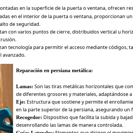
ntadas en la superficie de la puerta o ventana, ofrecen res
adas en el interior de la puerta o ventana, proporcionan u
 alto de seguridad.
an con varios puntos de cierre, distribuidos vertical u ho
trusión.
izan tecnología para permitir el acceso mediante códigos, ta
el avanzado.
Reparación en persiana metálica:
Son las tiras metálicas horizontales que c
Lamas:
de diferentes grosores y materiales, adaptándose a
Estructura que sostiene y permite el enrollami
Eje:
en la parte superior de la persiana, asegurando un
Dispositivo que facilita la subida y baja
Recogedor:
desenrollando las lamas de manera controlada.
Elementos que dirigen el movimien
Guías Laterales: