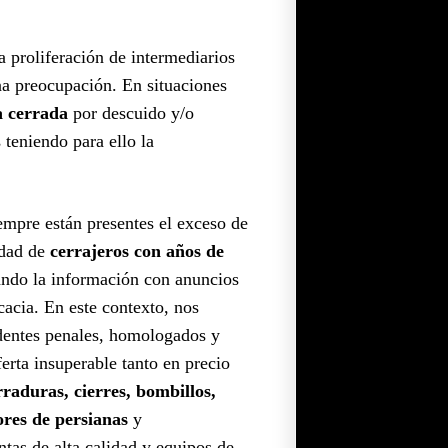
 proliferación de intermediarios
a preocupación. En situaciones
a cerrada
por descuido y/o
 teniendo para ello la
iempre están presentes el exceso de
idad de
cerrajeros con años de
ndo la información con anuncios
cacia. En este contexto, nos
dentes penales, homologados y
rta insuperable tanto en precio
rraduras, cierres, bombillos,
ores de persianas
y
as de alta calidad y equipos de