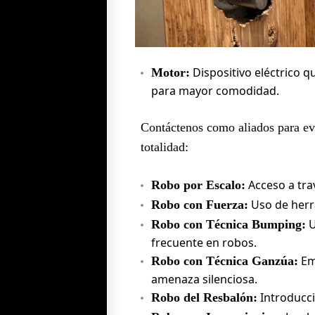
Dispositivo eléctrico 
Motor:
para mayor comodidad.
Contáctenos como aliados para evi
totalidad:
Acceso a trav
Robo por Escalo:
Uso de herr
Robo con Fuerza:
U
Robo con Técnica Bumping:
frecuente en robos.
Em
Robo con Técnica Ganzúa:
amenaza silenciosa.
Introducci
Robo del Resbalón: