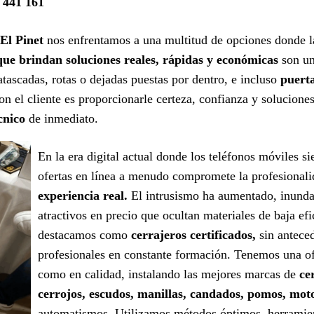
 441 161
 El Pinet
nos enfrentamos a una multitud de opciones donde la
que brindan soluciones reales, rápidas y económicas
son un
tascadas, rotas o dejadas puestas por dentro, e incluso
puert
n el cliente es proporcionarle certeza, confianza y soluciones
cnico
de inmediato.
En la era digital actual donde los teléfonos móviles s
ofertas en línea a menudo compromete la profesional
experiencia real.
El intrusismo ha aumentado, inunda
atractivos en precio que ocultan materiales de baja efi
destacamos como
cerrajeros certificados,
sin antece
profesionales en constante formación. Tenemos una ofe
como en calidad, instalando las mejores marcas de
ce
cerrojos, escudos, manillas, candados, pomos, mot
automatismos. Utilizamos métodos óptimos, herramient