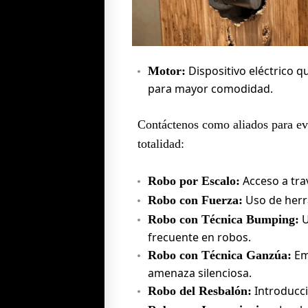
Dispositivo eléctrico 
Motor:
para mayor comodidad.
Contáctenos como aliados para evi
totalidad:
Acceso a trav
Robo por Escalo:
Uso de herr
Robo con Fuerza:
U
Robo con Técnica Bumping:
frecuente en robos.
Em
Robo con Técnica Ganzúa:
amenaza silenciosa.
Introducci
Robo del Resbalón: