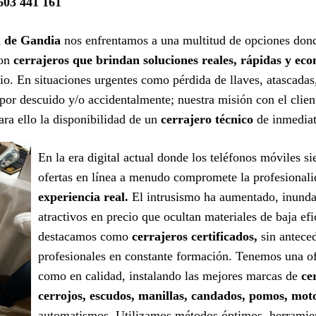
603 441 161
a de Gandia
nos enfrentamos a una multitud de opciones donde
con
cerrajeros que brindan soluciones reales, rápidas y ec
io. En situaciones urgentes como pérdida de llaves, atascadas,
por descuido y/o accidentalmente; nuestra misión con el clien
ara ello la disponibilidad de un
cerrajero técnico
de inmediat
En la era digital actual donde los teléfonos móviles s
ofertas en línea a menudo compromete la profesional
experiencia real.
El intrusismo ha aumentado, inunda
atractivos en precio que ocultan materiales de baja efi
destacamos como
cerrajeros certificados,
sin antece
profesionales en constante formación. Tenemos una ofe
como en calidad, instalando las mejores marcas de
ce
cerrojos, escudos, manillas, candados, pomos, mot
automatismos. Utilizamos métodos óptimos, herramient