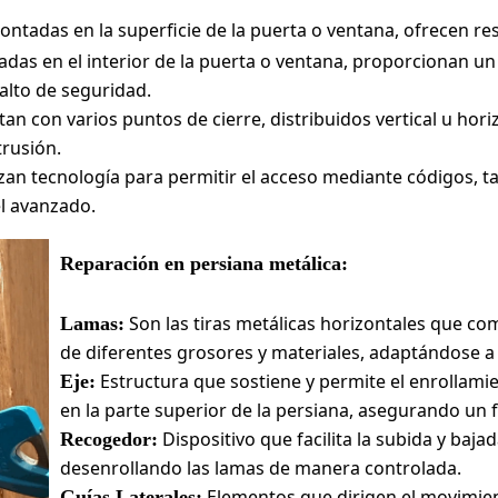
ntadas en la superficie de la puerta o ventana, ofrecen res
adas en el interior de la puerta o ventana, proporcionan u
 alto de seguridad.
an con varios puntos de cierre, distribuidos vertical u ho
trusión.
izan tecnología para permitir el acceso mediante códigos, ta
el avanzado.
Reparación en persiana metálica:
Son las tiras metálicas horizontales que c
Lamas:
de diferentes grosores y materiales, adaptándose a
Estructura que sostiene y permite el enrollami
Eje:
en la parte superior de la persiana, asegurando un
Dispositivo que facilita la subida y baja
Recogedor:
desenrollando las lamas de manera controlada.
Elementos que dirigen el movimien
Guías Laterales: