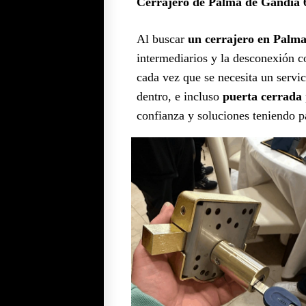
Cerrajero de Palma de Gandia 
Al buscar
un cerrajero en Palm
intermediarios y la desconexión 
cada vez que se necesita un servic
dentro, e incluso
puerta cerrada
confianza y soluciones teniendo p