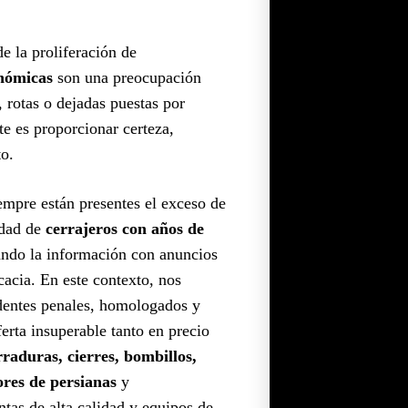
 la proliferación de
onómicas
son una preocupación
 rotas o dejadas puestas por
te es proporcionar certeza,
o.
iempre están presentes el exceso de
idad de
cerrajeros con años de
ndo la información con anuncios
cacia. En este contexto, nos
dentes penales, homologados y
rta insuperable tanto en precio
rraduras, cierres, bombillos,
ores de persianas
y
as de alta calidad y equipos de