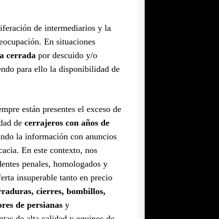
feración de intermediarios y la
eocupación. En situaciones
a cerrada
por descuido y/o
endo para ello la disponibilidad de
iempre están presentes el exceso de
idad de
cerrajeros con años de
ndo la información con anuncios
cacia. En este contexto, nos
dentes penales, homologados y
rta insuperable tanto en precio
rraduras, cierres, bombillos,
ores de persianas
y
as de alta calidad y equipos de