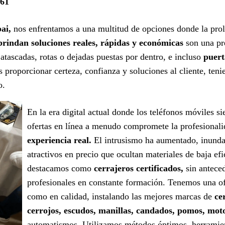
161
ai,
nos enfrentamos a una multitud de opciones donde la proli
brindan soluciones reales, rápidas y económicas
son una pr
atascadas, rotas o dejadas puestas por dentro, e incluso
puert
 proporcionar certeza, confianza y soluciones al cliente, teni
o.
En la era digital actual donde los teléfonos móviles s
ofertas en línea a menudo compromete la profesional
experiencia real.
El intrusismo ha aumentado, inunda
atractivos en precio que ocultan materiales de baja efi
destacamos como
cerrajeros certificados,
sin antece
profesionales en constante formación. Tenemos una ofe
como en calidad, instalando las mejores marcas de
ce
cerrojos, escudos, manillas, candados, pomos, mot
automatismos. Utilizamos métodos óptimos, herramient