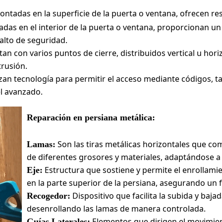
ntadas en la superficie de la puerta o ventana, ofrecen res
adas en el interior de la puerta o ventana, proporcionan u
 alto de seguridad.
an con varios puntos de cierre, distribuidos vertical u ho
trusión.
izan tecnología para permitir el acceso mediante códigos, ta
el avanzado.
Reparación en persiana metálica:
Son las tiras metálicas horizontales que c
Lamas:
de diferentes grosores y materiales, adaptándose a
Estructura que sostiene y permite el enrollami
Eje:
en la parte superior de la persiana, asegurando un
Dispositivo que facilita la subida y baja
Recogedor:
desenrollando las lamas de manera controlada.
Elementos que dirigen el movimien
Guías Laterales: