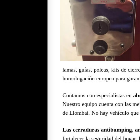
lamas, guías, poleas, kits de cier
homologación europea para garant
Contamos con especialistas en
ab
Nuestro equipo cuenta con las mej
de Llombai. No hay vehículo que s
Las cerraduras antibumping, ant
fortalecer la seguridad del hogar.