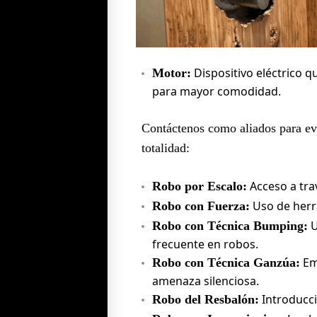
Dispositivo eléctrico 
Motor:
para mayor comodidad.
Contáctenos como aliados para evi
totalidad:
Acceso a trav
Robo por Escalo:
Uso de herr
Robo con Fuerza:
U
Robo con Técnica Bumping:
frecuente en robos.
Em
Robo con Técnica Ganzúa:
amenaza silenciosa.
Introducci
Robo del Resbalón: