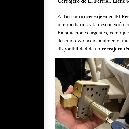
Cerrajero de El Ferriol, Elche 
Al buscar
un cerrajero en El Fer
intermediarios y la desconexión 
En situaciones urgentes, como pérd
descuido y/o accidentalmente, nues
disponibilidad de un
cerrajero té