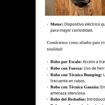
Dispositivo eléctrico 
Motor:
para mayor comodidad.
Contáctenos como aliados para evi
totalidad:
Acceso a trav
Robo por Escalo:
Uso de herr
Robo con Fuerza:
U
Robo con Técnica Bumping:
frecuente en robos.
Em
Robo con Técnica Ganzúa:
amenaza silenciosa.
Introducci
Robo del Resbalón: