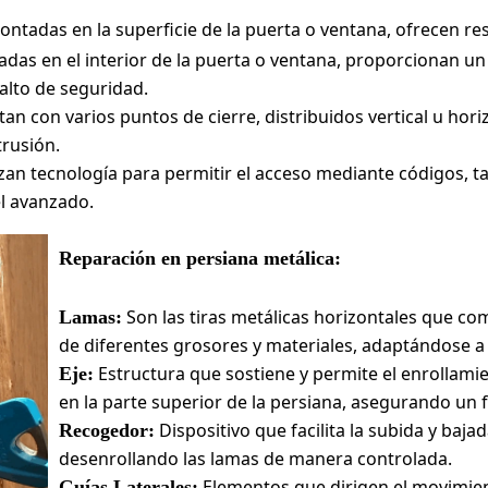
ntadas en la superficie de la puerta o ventana, ofrecen res
adas en el interior de la puerta o ventana, proporcionan u
 alto de seguridad.
an con varios puntos de cierre, distribuidos vertical u ho
trusión.
izan tecnología para permitir el acceso mediante códigos, ta
el avanzado.
Reparación en persiana metálica:
Son las tiras metálicas horizontales que c
Lamas:
de diferentes grosores y materiales, adaptándose a
Estructura que sostiene y permite el enrollami
Eje:
en la parte superior de la persiana, asegurando un
Dispositivo que facilita la subida y baja
Recogedor:
desenrollando las lamas de manera controlada.
Elementos que dirigen el movimien
Guías Laterales: