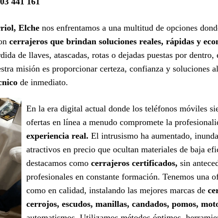
603 441 161
riol, Elche
nos enfrentamos a una multitud de opciones donde
con
cerrajeros que brindan soluciones reales, rápidas y ec
ida de llaves, atascadas, rotas o dejadas puestas por dentro,
tra misión es proporcionar certeza, confianza y soluciones al 
cnico
de inmediato.
En la era digital actual donde los teléfonos móviles s
ofertas en línea a menudo compromete la profesional
experiencia real.
El intrusismo ha aumentado, inunda
atractivos en precio que ocultan materiales de baja efi
destacamos como
cerrajeros certificados,
sin antece
profesionales en constante formación. Tenemos una ofe
como en calidad, instalando las mejores marcas de
ce
cerrojos, escudos, manillas, candados, pomos, mot
automatismos. Utilizamos métodos óptimos, herramient