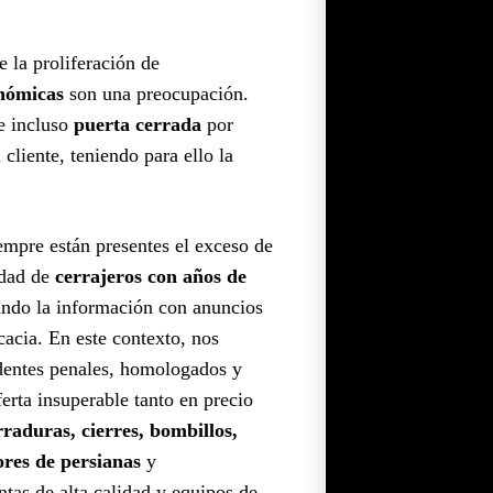
 la proliferación de
onómicas
son una preocupación.
 e incluso
puerta cerrada
por
cliente, teniendo para ello la
iempre están presentes el exceso de
idad de
cerrajeros con años de
ndo la información con anuncios
cacia. En este contexto, nos
dentes penales, homologados y
rta insuperable tanto en precio
rraduras, cierres, bombillos,
ores de persianas
y
as de alta calidad y equipos de