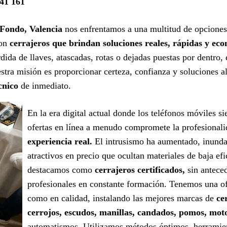
41 161
Fondo, Valencia
nos enfrentamos a una multitud de opciones 
con
cerrajeros que brindan soluciones reales, rápidas y ec
ida de llaves, atascadas, rotas o dejadas puestas por dentro,
tra misión es proporcionar certeza, confianza y soluciones al 
cnico
de inmediato.
En la era digital actual donde los teléfonos móviles s
ofertas en línea a menudo compromete la profesional
experiencia real.
El intrusismo ha aumentado, inunda
atractivos en precio que ocultan materiales de baja efi
destacamos como
cerrajeros certificados,
sin antece
profesionales en constante formación. Tenemos una ofe
como en calidad, instalando las mejores marcas de
ce
cerrojos, escudos, manillas, candados, pomos, mot
automatismos. Utilizamos métodos óptimos, herramient