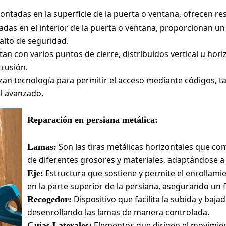
ntadas en la superficie de la puerta o ventana, ofrecen res
adas en el interior de la puerta o ventana, proporcionan u
 alto de seguridad.
an con varios puntos de cierre, distribuidos vertical u ho
trusión.
izan tecnología para permitir el acceso mediante códigos, ta
el avanzado.
Reparación en persiana metálica:
Son las tiras metálicas horizontales que c
Lamas:
de diferentes grosores y materiales, adaptándose a
Estructura que sostiene y permite el enrollami
Eje:
en la parte superior de la persiana, asegurando un
Dispositivo que facilita la subida y baja
Recogedor:
desenrollando las lamas de manera controlada.
Elementos que dirigen el movimien
Guías Laterales: