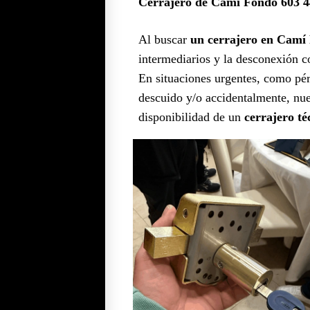
Cerrajero de Camí Fondo 603 4
Al buscar
un cerrajero en Camí 
intermediarios y la desconexión 
En situaciones urgentes, como pérd
descuido y/o accidentalmente, nues
disponibilidad de un
cerrajero té