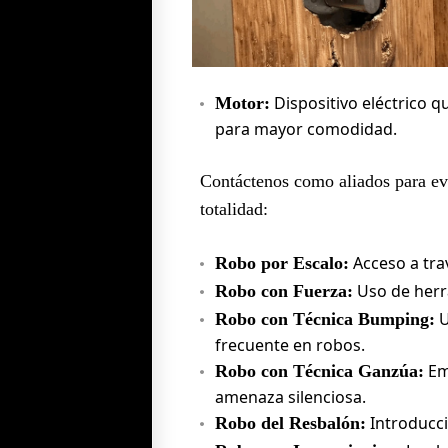
Dispositivo eléctrico 
Motor:
para mayor comodidad.
Contáctenos como aliados para evi
totalidad:
Acceso a trav
Robo por Escalo:
Uso de herr
Robo con Fuerza:
U
Robo con Técnica Bumping:
frecuente en robos.
Em
Robo con Técnica Ganzúa:
amenaza silenciosa.
Introducci
Robo del Resbalón: