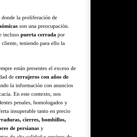
donde la proliferación de
onómicas
son una preocupación.
 e incluso
puerta cerrada
por
cliente, teniendo para ello la
iempre están presentes el exceso de
idad de
cerrajeros con años de
ndo la información con anuncios
cacia. En este contexto, nos
dentes penales, homologados y
rta insuperable tanto en precio
rraduras, cierres, bombillos,
ores de persianas
y
as de alta calidad y equipos de