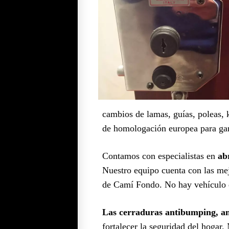
cambios de lamas, guías, poleas, k
de homologación europea para gar
Contamos con especialistas en
ab
Nuestro equipo cuenta con las mej
de Camí Fondo. No hay vehículo q
Las cerraduras antibumping, ant
fortalecer la seguridad del hogar.