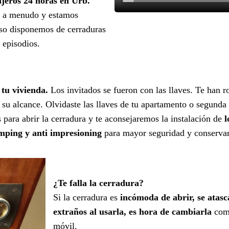
ajeros 24 horas en Urb.
 a menudo y estamos
uso disponemos de cerraduras
s episodios.
 tu vivienda.
Los invitados se fueron con las llaves. Te han r
a su alcance. Olvidaste las llaves de tu apartamento o segunda 
para abrir la cerradura y te aconsejaremos la instalación de
l
umping y anti impresioning
para mayor seguridad y conservar l
¿Te falla la cerradura?
Si la cerradura es
incómoda de abrir, se atasc
extraños al usarla, es hora de cambiarla
como
móvil.