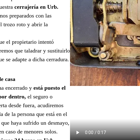
uestra
cerrajería en Urb.
mos preparados con las
 trozo roto y abrir la
ue el propietario intentó
emos que taladrar y sustituirlo
ue se adapte a dicha cerradura.
de casa
ha encerrado y
está puesto el
 por dentro,
el seguro o
erta desde fuera, acudiremos
a de la persona que está en el
en que haya sufrido un desmayo,
 en caso de menores solos.