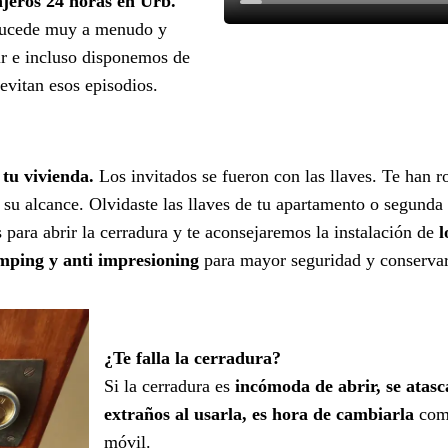
ajeros 24 horas en Urb.
sucede muy a menudo y
ir e incluso disponemos de
 evitan esos episodios.
 tu vivienda.
Los invitados se fueron con las llaves. Te han r
a su alcance. Olvidaste las llaves de tu apartamento o segunda 
para abrir la cerradura y te aconsejaremos la instalación de
l
umping y anti impresioning
para mayor seguridad y conservar l
¿Te falla la cerradura?
Si la cerradura es
incómoda de abrir, se atasc
extraños al usarla, es hora de cambiarla
como
móvil.