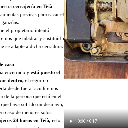
uestra
cerrajería en Teià
amientas precisas para sacar el
n ganzúas.
ue el propietario intentó
emos que taladrar y sustituirlo
ue se adapte a dicha cerradura.
de casa
ha encerrado y
está puesto el
 por dentro,
el seguro o
erta desde fuera, acudiremos
a de la persona que está en el
en que haya sufrido un desmayo,
 en caso de menores solos.
ajeros 24 horas en Teià,
esto