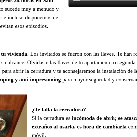
ajeros 24 horas en Sant
to sucede muy a menudo y
ir e incluso disponemos de
 evitan esos episodios.
 tu vivienda.
Los invitados se fueron con las llaves. Te han r
a su alcance. Olvidaste las llaves de tu apartamento o segunda 
para abrir la cerradura y te aconsejaremos la instalación de
l
umping y anti impresioning
para mayor seguridad y conservar l
¿Te falla la cerradura?
Si la cerradura es
incómoda de abrir, se atasc
extraños al usarla, es hora de cambiarla
como
móvil.