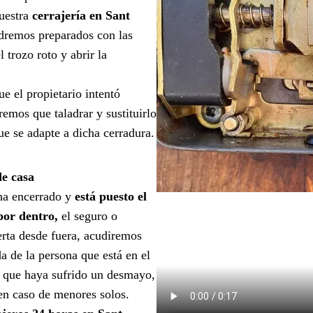
uestra
cerrajería en Sant
dremos preparados con las
 trozo roto y abrir la
ue el propietario intentó
emos que taladrar y sustituirlo
ue se adapte a dicha cerradura.
de casa
ha encerrado y
está puesto el
 por dentro,
el seguro o
erta desde fuera, acudiremos
a de la persona que está en el
en que haya sufrido un desmayo,
 en caso de menores solos.