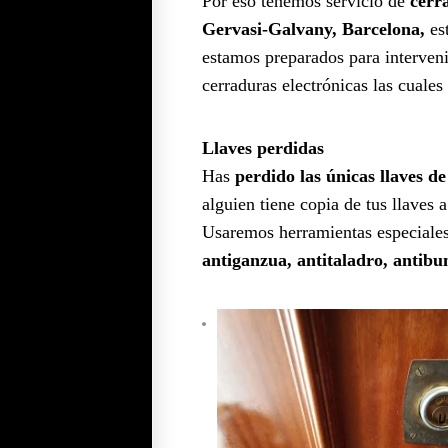
Por eso tenemos servicio de
cerr
Gervasi-Galvany, Barcelona,
es
estamos preparados para interven
cerraduras electrónicas las cuales
Llaves perdidas
Has
perdido las únicas llaves de
alguien tiene copia de tus llaves 
Usaremos herramientas especiales 
antiganzua, antitaladro, antib