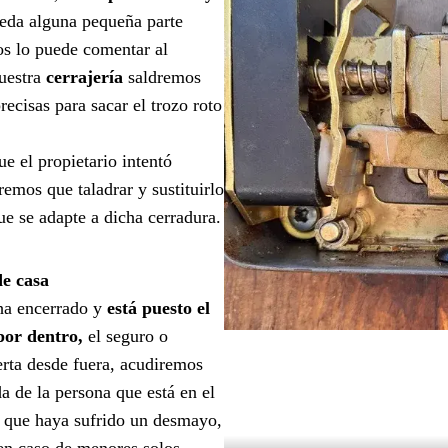
eda alguna pequeña parte
os lo puede comentar al
uestra
cerrajería
saldremos
ecisas para sacar el trozo roto
ue el propietario intentó
emos que taladrar y sustituirlo
ue se adapte a dicha cerradura.
de casa
ha encerrado y
está puesto el
 por dentro,
el seguro o
erta desde fuera, acudiremos
a de la persona que está en el
en que haya sufrido un desmayo,
 en caso de menores solos.