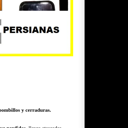
bombillos y cerraduras.
ave perdidas,
llaves atascadas,