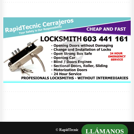
LLÁMANOS
© RapidTecnic