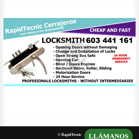
LLÁMANOS
© RapidTecnic