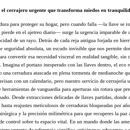
 el cerrajero urgente que transforma miedos en tranquili
ura para proteger su hogar, pero cuando falla —la llave se ro
ierde en el ajetreo diario— surge la urgencia imparable de u
locidad de un rayo. Detrás de cada reja antigua forjada en hie
e seguridad absoluta, un escudo invisible que nos permite dor
ara convertir esa necesidad visceral en realidad tangible, sin
. Imagina el portazo inesperado con las llaves dentro, el eco 
 o una cerradura atascada en plena tormenta de medianoche que
visan con un calendario, pero nuestro servicio de cerrajería 
 herramientas de vanguardia para aperturas sin rotura que pre
ado. Desde extracciones delicadas de llaves partidas, donde 
hasta reajustes meticulosos de cerraduras bloqueadas por años
irúrgica y la precisión milimétrica para que recuperes la paz a
o de control sobre tu espacio vital. En un mundo donde las a
rajero urgente de referencia significa anticiparse: educamos a c