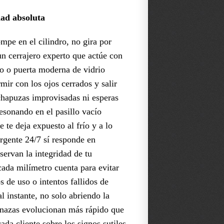
dad absoluta
mpe en el cilindro, no gira por
n cerrajero experto que actúe con
rro o puerta moderna de vidrio
mir con los ojos cerrados y salir
 chapuzas improvisadas ni esperas
resonando en el pasillo vacío
 te deja expuesto al frío y a lo
urgente 24/7 sí responde en
servan la integridad de tu
cada milímetro cuenta para evitar
 de uso o intentos fallidos de
l instante, no solo abriendo la
menazas evolucionan más rápido que
ada cliente sobre los signos sutiles