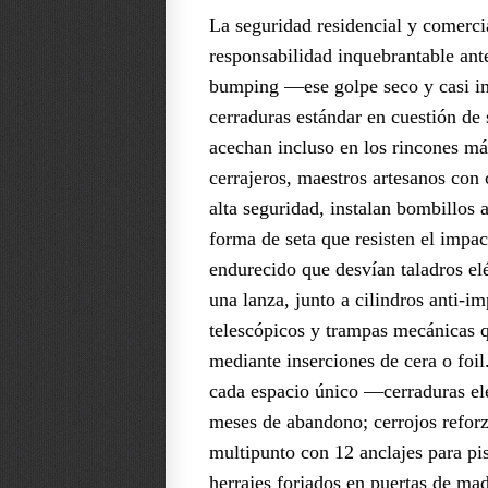
La seguridad residencial y comerci
responsabilidad inquebrantable an
bumping —ese golpe seco y casi im
cerraduras estándar en cuestión de
acechan incluso en los rincones más
cerrajeros, maestros artesanos con 
alta seguridad, instalan bombillos
forma de seta que resisten el impa
endurecido que desvían taladros e
una lanza, junto a cilindros anti-
telescópicos y trampas mecánicas qu
mediante inserciones de cera o foi
cada espacio único —cerraduras ele
meses de abandono; cerrojos reforz
multipunto con 12 anclajes para pi
herrajes forjados en puertas de made