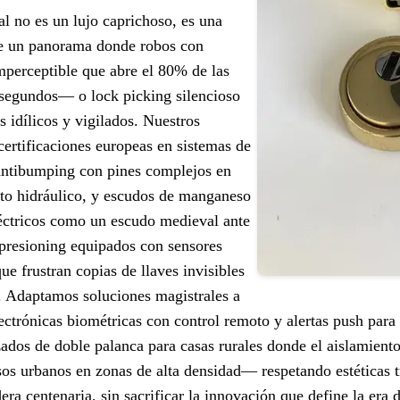
al no es un lujo caprichoso, es una
te un panorama donde robos con
perceptible que abre el 80% de las
 segundos— o lock picking silencioso
 idílicos y vigilados. Nuestros
certificaciones europeas en sistemas de
 antibumping con pines complejos en
cto hidráulico, y escudos de manganeso
léctricos como un escudo medieval ante
impresioning equipados con sensores
e frustran copias de llaves invisibles
l. Adaptamos soluciones magistrales a
ctrónicas biométricas con control remoto y alertas push para
ados de doble palanca para casas rurales donde el aislamiento 
sos urbanos en zonas de alta densidad— respetando estéticas t
ra centenaria, sin sacrificar la innovación que define la era di