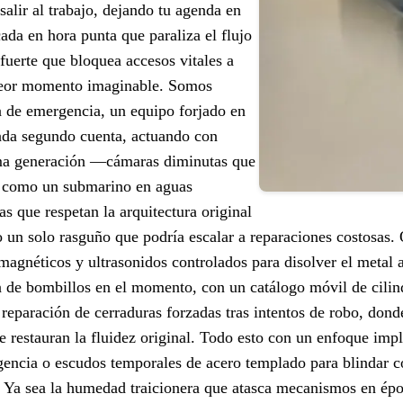
salir al trabajo, dejando tu agenda en
ada en hora punta que paraliza el flujo
 fuerte que bloquea accesos vitales a
peor momento imaginable. Somos
ía de emergencia, un equipo forjado en
cada segundo cuenta, actuando con
ima generación —cámaras diminutas que
ro como un submarino en aguas
s que respetan la arquitectura original
 un solo rasguño que podría escalar a reparaciones costosas.
s magnéticos y ultrasonidos controlados para disolver el metal
ón de bombillos en el momento, con un catálogo móvil de cili
 reparación de cerraduras forzadas tras intentos de robo, dond
e restauran la fluidez original. Todo esto con un enfoque impl
encia o escudos temporales de acero templado para blindar c
a. Ya sea la humedad traicionera que atasca mecanismos en ép