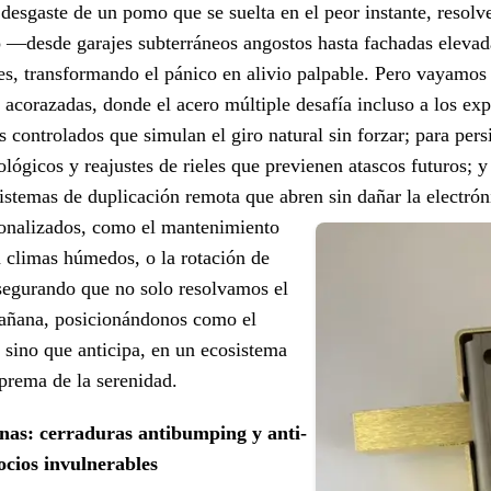
desgaste de un pomo que se suelta en el peor instante, resolv
o —desde garajes subterráneos angostos hasta fachadas elevad
ones, transformando el pánico en alivio palpable. Pero vayamo
as acorazadas, donde el acero múltiple desafía incluso a los e
 controlados que simulan el giro natural sin forzar; para pers
lógicos y reajustes de rieles que previenen atascos futuros; y
 sistemas de duplicación remota que abren sin dañar la electrón
sonalizados, como el mantenimiento
 climas húmedos, o la rotación de
 asegurando que no solo resolvamos el
mañana, posicionándonos como el
 sino que anticipa, en un ecosistema
uprema de la serenidad.
as: cerraduras antibumping y anti-
cios invulnerables