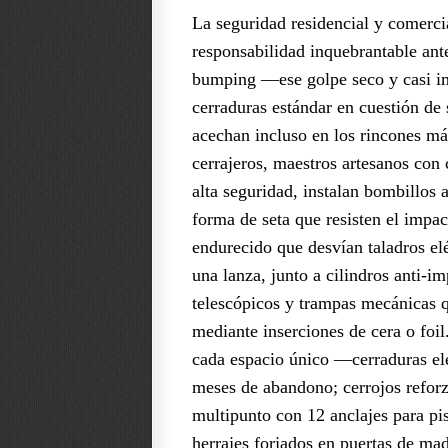
La seguridad residencial y comerci
responsabilidad inquebrantable an
bumping —ese golpe seco y casi im
cerraduras estándar en cuestión de
acechan incluso en los rincones más
cerrajeros, maestros artesanos con 
alta seguridad, instalan bombillos
forma de seta que resisten el impa
endurecido que desvían taladros e
una lanza, junto a cilindros anti-
telescópicos y trampas mecánicas qu
mediante inserciones de cera o foi
cada espacio único —cerraduras ele
meses de abandono; cerrojos reforz
multipunto con 12 anclajes para pi
herrajes forjados en puertas de made