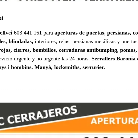
ei
llvei
603 441 161 para
aperturas de puertas, persianas, c
es, blindadas,
interiores, rejas, persianas metálicas y puerta
rojos, cierres, bombillos, cerraduras antibumping, pomos,
rvicio urgente y no urgente las 24 horas.
Serrallers Baronia 
nys i bombins. Manyà, locksmiths, serrurier.