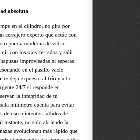
dad absoluta
mpe en el cilindro, no gira por
n cerrajero experto que actúe con
rro o puerta moderna de vidrio
mir con los ojos cerrados y salir
 chapuzas improvisadas ni esperas
resonando en el pasillo vacío
 te deja expuesto al frío y a lo
urgente 24/7 sí responde en
servan la integridad de tu
cada milímetro cuenta para evitar
 de uso o intentos fallidos de
l instante, no solo abriendo la
menazas evolucionan más rápido que
ada cliente sobre los signos sutiles