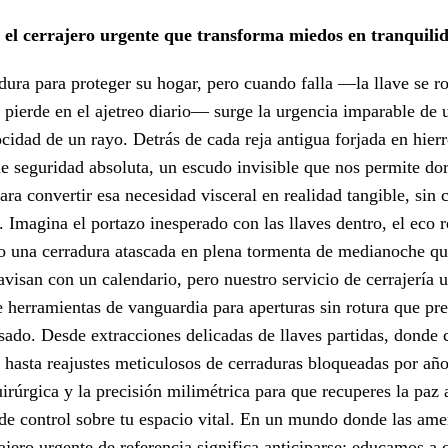
 el cerrajero urgente que transforma miedos en tranquili
ura para proteger su hogar, pero cuando falla —la llave se ro
ierde en el ajetreo diario— surge la urgencia imparable de u
locidad de un rayo. Detrás de cada reja antigua forjada en hie
e seguridad absoluta, un escudo invisible que nos permite dor
ara convertir esa necesidad visceral en realidad tangible, sin
. Imagina el portazo inesperado con las llaves dentro, el eco 
 o una cerradura atascada en plena tormenta de medianoche que
visan con un calendario, pero nuestro servicio de cerrajería 
 herramientas de vanguardia para aperturas sin rotura que pre
ado. Desde extracciones delicadas de llaves partidas, donde 
hasta reajustes meticulosos de cerraduras bloqueadas por años
irúrgica y la precisión milimétrica para que recuperes la paz a
o de control sobre tu espacio vital. En un mundo donde las a
rajero urgente de referencia significa anticiparse: educamos a c