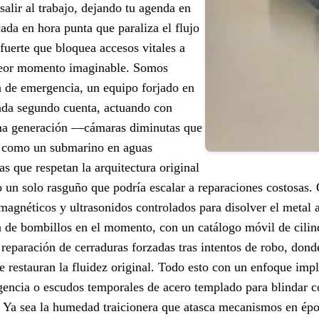
salir al trabajo, dejando tu agenda en
ada en hora punta que paraliza el flujo
 fuerte que bloquea accesos vitales a
peor momento imaginable. Somos
ía de emergencia, un equipo forjado en
cada segundo cuenta, actuando con
ima generación —cámaras diminutas que
ro como un submarino en aguas
s que respetan la arquitectura original
 un solo rasguño que podría escalar a reparaciones costosas.
s magnéticos y ultrasonidos controlados para disolver el metal
ón de bombillos en el momento, con un catálogo móvil de cili
 reparación de cerraduras forzadas tras intentos de robo, dond
e restauran la fluidez original. Todo esto con un enfoque impl
encia o escudos temporales de acero templado para blindar c
a. Ya sea la humedad traicionera que atasca mecanismos en ép