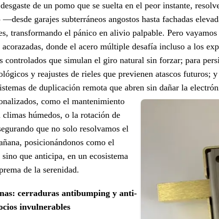
desgaste de un pomo que se suelta en el peor instante, resolv
o —desde garajes subterráneos angostos hasta fachadas elevad
ones, transformando el pánico en alivio palpable. Pero vayamo
as acorazadas, donde el acero múltiple desafía incluso a los e
 controlados que simulan el giro natural sin forzar; para pers
lógicos y reajustes de rieles que previenen atascos futuros; y
 sistemas de duplicación remota que abren sin dañar la electrón
sonalizados, como el mantenimiento
 climas húmedos, o la rotación de
 asegurando que no solo resolvamos el
mañana, posicionándonos como el
 sino que anticipa, en un ecosistema
uprema de la serenidad.
as: cerraduras antibumping y anti-
cios invulnerables