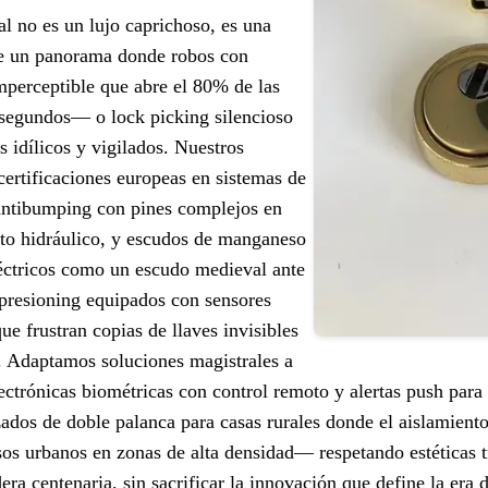
al no es un lujo caprichoso, es una
te un panorama donde robos con
perceptible que abre el 80% de las
 segundos— o lock picking silencioso
 idílicos y vigilados. Nuestros
certificaciones europeas en sistemas de
 antibumping con pines complejos en
cto hidráulico, y escudos de manganeso
léctricos como un escudo medieval ante
impresioning equipados con sensores
e frustran copias de llaves invisibles
l. Adaptamos soluciones magistrales a
ctrónicas biométricas con control remoto y alertas push para
ados de doble palanca para casas rurales donde el aislamiento 
sos urbanos en zonas de alta densidad— respetando estéticas t
ra centenaria, sin sacrificar la innovación que define la era di