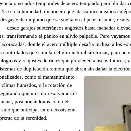
encia o escudos temporales de acero templado para blindar c
a. Ya sea la humedad traicionera que atasca mecanismos en ép
desgaste de un pomo que se suelta en el peor instante, resolv
o —desde garajes subterráneos angostos hasta fachadas elevad
ones, transformando el pánico en alivio palpable. Pero vayamo
as acorazadas, donde el acero múltiple desafía incluso a los e
 controlados que simulan el giro natural sin forzar; para pers
lógicos y reajustes de rieles que previenen atascos futuros; y
 sistemas de duplicación remota que abren sin dañar la electrón
sonalizados, como el mantenimiento
 climas húmedos, o la rotación de
 asegurando que no solo resolvamos el
mañana, posicionándonos como el
 sino que anticipa, en un ecosistema
uprema de la serenidad.