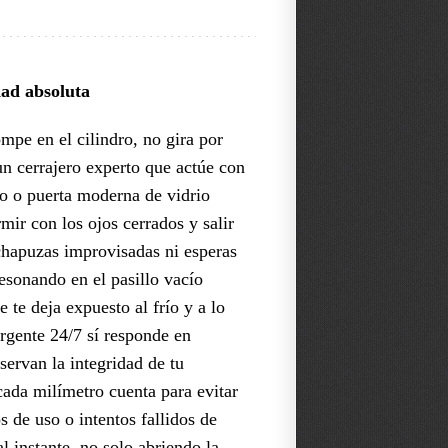
dad absoluta
mpe en el cilindro, no gira por
n cerrajero experto que actúe con
rro o puerta moderna de vidrio
mir con los ojos cerrados y salir
 chapuzas improvisadas ni esperas
resonando en el pasillo vacío
 te deja expuesto al frío y a lo
urgente 24/7 sí responde en
servan la integridad de tu
cada milímetro cuenta para evitar
 de uso o intentos fallidos de
l instante, no solo abriendo la