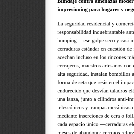
Blindaje contra amenazas modern
impresioning para hogares y nego
La seguridad residencial y comerci
responsabilidad inquebrantable an
bumping —ese golpe seco y casi im
cerraduras estándar en cuestión de
acechan incluso en los rincones más
cerrajeros, maestros artesanos con 
alta seguridad, instalan bombillos
forma de seta que resisten el impa
endurecido que desvían taladros e
una lanza, junto a cilindros anti-
telescópicos y trampas mecánicas qu
mediante inserciones de cera o foi
cada espacio único —cerraduras ele
meses de abandono; cerrojos reforz