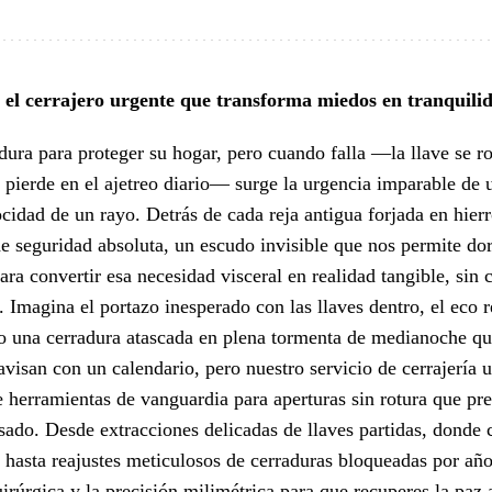
 el cerrajero urgente que transforma miedos en tranquili
ura para proteger su hogar, pero cuando falla —la llave se ro
ierde en el ajetreo diario— surge la urgencia imparable de u
locidad de un rayo. Detrás de cada reja antigua forjada en hie
e seguridad absoluta, un escudo invisible que nos permite dor
ara convertir esa necesidad visceral en realidad tangible, sin
. Imagina el portazo inesperado con las llaves dentro, el eco 
 o una cerradura atascada en plena tormenta de medianoche que
visan con un calendario, pero nuestro servicio de cerrajería 
 herramientas de vanguardia para aperturas sin rotura que pre
ado. Desde extracciones delicadas de llaves partidas, donde 
hasta reajustes meticulosos de cerraduras bloqueadas por años
irúrgica y la precisión milimétrica para que recuperes la paz a