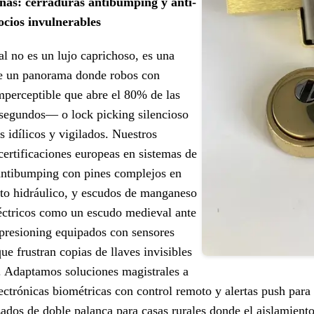
as: cerraduras antibumping y anti-
cios invulnerables
al no es un lujo caprichoso, es una
te un panorama donde robos con
perceptible que abre el 80% de las
 segundos— o lock picking silencioso
 idílicos y vigilados. Nuestros
certificaciones europeas en sistemas de
 antibumping con pines complejos en
cto hidráulico, y escudos de manganeso
léctricos como un escudo medieval ante
impresioning equipados con sensores
e frustran copias de llaves invisibles
l. Adaptamos soluciones magistrales a
ctrónicas biométricas con control remoto y alertas push para
ados de doble palanca para casas rurales donde el aislamiento 