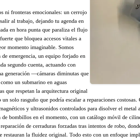
os ni fronteras emocionales: un cerrojo
salir al trabajo, dejando tu agenda en
ada en hora punta que paraliza el flujo
 fuerte que bloquea accesos vitales a
peor momento imaginable. Somos
ía de emergencia, un equipo forjado en
cada segundo cuenta, actuando con
ima generación —cámaras diminutas que
ro como un submarino en aguas
s que respetan la arquitectura original
 un solo rasguño que podría escalar a reparaciones costosas.
s magnéticos y ultrasonidos controlados para disolver el metal
ón de bombillos en el momento, con un catálogo móvil de cili
 reparación de cerraduras forzadas tras intentos de robo, dond
e restauran la fluidez original. Todo esto con un enfoque impl