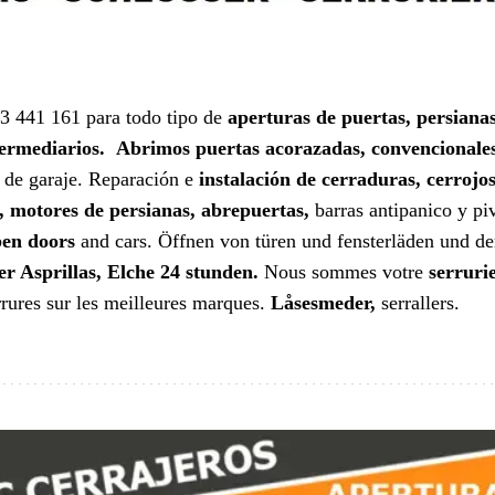
3 441 161 para todo tipo de
aperturas de puertas, persianas
ntermediarios.
Abrimos puertas acorazadas, convencionales
s de garaje. Reparación e
instalación de cerraduras, cerrojos
, motores de persianas, abrepuertas,
barras antipanico y pi
en doors
and cars. Öffnen von türen und fensterläden und d
er Asprillas, Elche 24 stunden.
Nous sommes votre
serruri
errures sur les meilleures marques.
Låsesmeder,
serrallers.