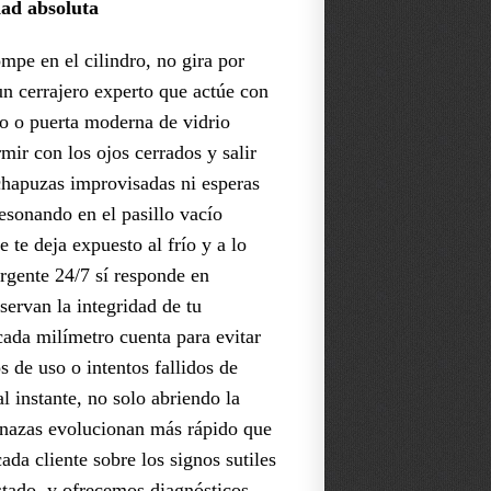
dad absoluta
mpe en el cilindro, no gira por
n cerrajero experto que actúe con
rro o puerta moderna de vidrio
mir con los ojos cerrados y salir
 chapuzas improvisadas ni esperas
resonando en el pasillo vacío
 te deja expuesto al frío y a lo
urgente 24/7 sí responde en
servan la integridad de tu
cada milímetro cuenta para evitar
 de uso o intentos fallidos de
l instante, no solo abriendo la
menazas evolucionan más rápido que
ada cliente sobre los signos sutiles
astado, y ofrecemos diagnósticos