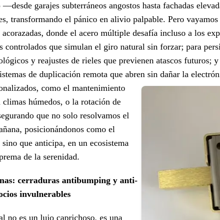
o —desde garajes subterráneos angostos hasta fachadas elevad
ones, transformando el pánico en alivio palpable. Pero vayamo
as acorazadas, donde el acero múltiple desafía incluso a los e
 controlados que simulan el giro natural sin forzar; para pers
lógicos y reajustes de rieles que previenen atascos futuros; y
 sistemas de duplicación remota que abren sin dañar la electrón
sonalizados, como el mantenimiento
 climas húmedos, o la rotación de
 asegurando que no solo resolvamos el
mañana, posicionándonos como el
 sino que anticipa, en un ecosistema
uprema de la serenidad.
as: cerraduras antibumping y anti-
cios invulnerables
al no es un lujo caprichoso, es una