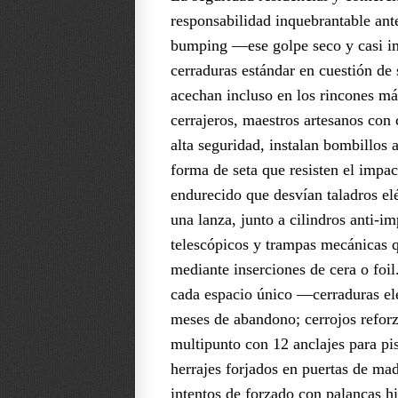
responsabilidad inquebrantable an
bumping —ese golpe seco y casi im
cerraduras estándar en cuestión de
acechan incluso en los rincones más
cerrajeros, maestros artesanos con 
alta seguridad, instalan bombillos
forma de seta que resisten el impa
endurecido que desvían taladros e
una lanza, junto a cilindros anti-
telescópicos y trampas mecánicas qu
mediante inserciones de cera o foi
cada espacio único —cerraduras ele
meses de abandono; cerrojos reforz
multipunto con 12 anclajes para pi
herrajes forjados en puertas de made
intentos de forzado con palancas h