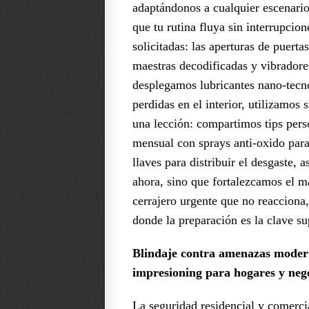
adaptándonos a cualquier escenari
que tu rutina fluya sin interrupci
solicitadas: las aperturas de puert
maestras decodificadas y vibradores
desplegamos lubricantes nano-tecno
perdidas en el interior, utilizamos
una lección: compartimos tips per
mensual con sprays anti-oxido para
llaves para distribuir el desgaste,
ahora, sino que fortalezcamos el 
cerrajero urgente que no reacciona,
donde la preparación es la clave s
Blindaje contra amenazas modern
impresioning para hogares y nego
La seguridad residencial y comerci