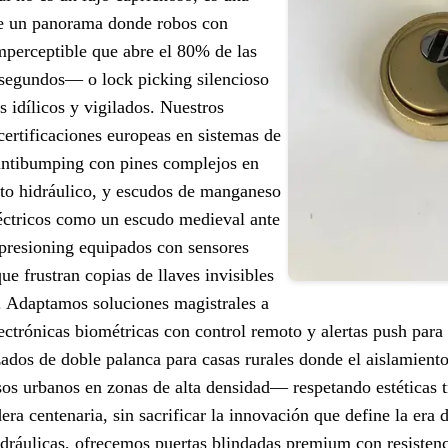
te un panorama donde robos con
perceptible que abre el 80% de las
 segundos— o lock picking silencioso
 idílicos y vigilados. Nuestros
certificaciones europeas en sistemas de
 antibumping con pines complejos en
cto hidráulico, y escudos de manganeso
léctricos como un escudo medieval ante
impresioning equipados con sensores
e frustran copias de llaves invisibles
l. Adaptamos soluciones magistrales a
ctrónicas biométricas con control remoto y alertas push para
ados de doble palanca para casas rurales donde el aislamiento 
sos urbanos en zonas de alta densidad— respetando estéticas t
ra centenaria, sin sacrificar la innovación que define la era di
idráulicas, ofrecemos puertas blindadas premium con resistenci