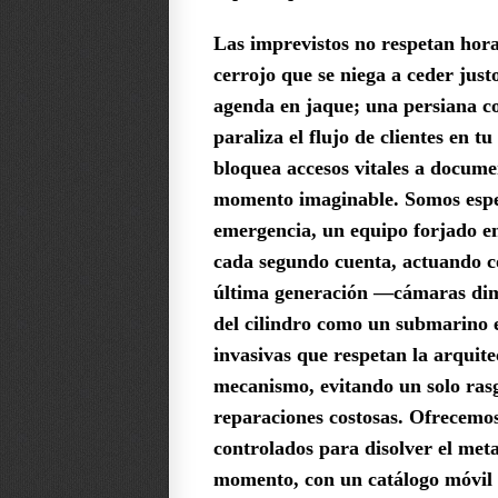
Las imprevistos no respetan hora
cerrojo que se niega a ceder justo
agenda en jaque; una persiana c
paraliza el flujo de clientes en t
bloquea accesos vitales a docume
momento imaginable. Somos especi
emergencia, un equipo forjado en
cada segundo cuenta, actuando c
última generación —cámaras dimi
del cilindro como un submarino 
invasivas que respetan la arquite
mecanismo, evitando un solo ras
reparaciones costosas. Ofrecemos
controlados para disolver el meta
momento, con un catálogo móvil d