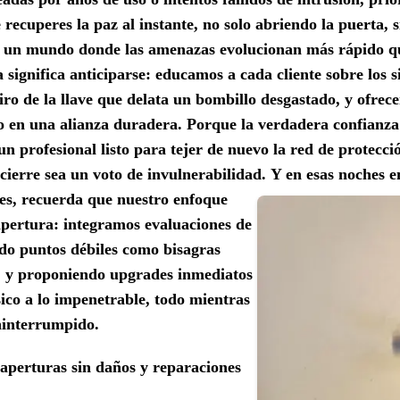
 recuperes la paz al instante, no solo abriendo la puerta, 
En un mundo donde las amenazas evolucionan más rápido qu
 significa anticiparse: educamos a cada cliente sobre los s
 giro de la llave que delata un bombillo desgastado, y ofre
 en una alianza duradera. Porque la verdadera confianza n
 un profesional listo para tejer de nuevo la red de protecc
cierre sea un voto de invulnerabilidad.
Y en esas noches en
tes, recuerda que nuestro enfoque
 apertura: integramos evaluaciones de
ndo puntos débiles como bisagras
, y proponiendo upgrades inmediatos
sico a lo impenetrable, todo mientras
ninterrumpido.
 aperturas sin daños y reparaciones