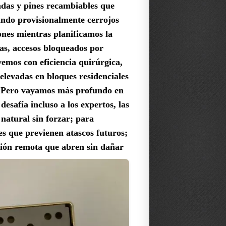
adas y pines recambiables que
lando provisionalmente cerrojos
nes mientras planificamos la
sas, accesos bloqueados por
vemos con eficiencia quirúrgica,
levadas en bloques residenciales
e. Pero vayamos más profundo en
esafía incluso a los expertos, las
natural sin forzar; para
es que previenen atascos futuros;
ación remota que abren sin dañar