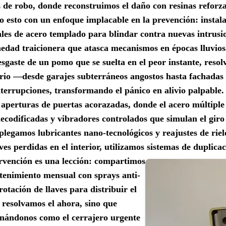
s de robo, donde reconstruimos el daño con resinas reforz
odo esto con un enfoque implacable en la prevención: insta
es de acero templado para blindar contra nuevas intrusio
umedad traicionera que atasca mecanismos en épocas lluvio
sgaste de un pomo que se suelta en el peor instante, resol
io —desde garajes subterráneos angostos hasta fachadas e
nterrupciones, transformando el pánico en alivio palpabl
s aperturas de puertas acorazadas, donde el acero múltiple d
codificadas y vibradores controlados que simulan el giro 
plegamos lubricantes nano-tecnológicos y reajustes de riel
ves perdidas en el interior, utilizamos sistemas de duplic
rvención es una lección: compartimos
tenimiento mensual con sprays anti-
otación de llaves para distribuir el
 resolvamos el ahora, sino que
onándonos como el cerrajero urgente