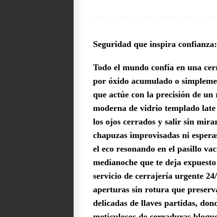
Seguridad que inspira confianza:
Todo el mundo confía en una cerr
por óxido acumulado o simplement
que actúe con la precisión de un 
moderna de vidrio templado late 
los ojos cerrados y salir sin mir
chapuzas improvisadas ni esperas
el eco resonando en el pasillo va
medianoche que te deja expuesto 
servicio de cerrajería urgente 2
aperturas sin rotura que preserv
delicadas de llaves partidas, do
meticulosos de cerraduras bloquea