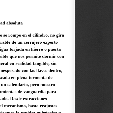
dad absoluta
 se rompe en el cilindro, no gira
rable de un cerrajero experto
tigua forjada en hierro o puerta
isible que nos permite dormir con
eral en realidad tangible, sin
nesperado con las llaves dentro,
ascada en plena tormenta de
 un calendario, pero nuestro
rramientas de vanguardia para
sado. Desde extracciones
 el mecanismo, hasta reajustes
orizamos la rapidez quirúrgica y