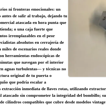
rios ni fronteras emocionales: un
 antes de salir al trabajo, dejando tu
omercial atascada en hora punta que
u tienda; o una caja fuerte que
ntos irremplazables en el peor
alistas absolutos en cerrajería de
 miles de escenarios reales donde
on herramientas endoscópicas de
nutas que navegan por el interior
en aguas turbulentas— y técnicas no
ctura original de tu puerta o
guño que podría escalar a
 extracción inmediata de llaves rotas, utilizando extracto
l atascado sin comprometer la integridad del bombillo; su
e cilindros compatibles que cubre desde modelos vintage 