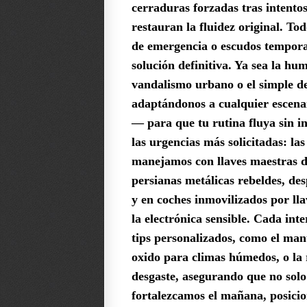
cerraduras forzadas tras intento
restauran la fluidez original. T
de emergencia o escudos temporal
solución definitiva. Ya sea la h
vandalismo urbano o el simple de
adaptándonos a cualquier escenar
— para que tu rutina fluya sin i
las urgencias más solicitadas: la
manejamos con llaves maestras de
persianas metálicas rebeldes, des
y en coches inmovilizados por lla
la electrónica sensible.
Cada inte
tips personalizados, como el man
oxido para climas húmedos, o la r
desgaste, asegurando que no solo
fortalezcamos el mañana, posici