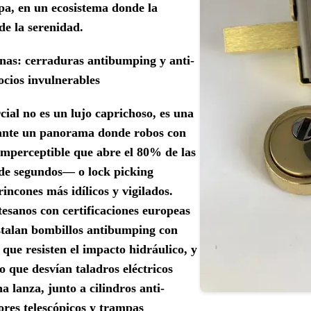
ipa, en un ecosistema donde la
de la serenidad.
as: cerraduras antibumping y anti-
cios invulnerables
ial no es un lujo caprichoso, es una
 ante un panorama donde robos con
imperceptible que abre el 80% de las
 de segundos— o lock picking
rincones más idílicos y vigilados.
tesanos con certificaciones europeas
nstalan bombillos antibumping con
que resisten el impacto hidráulico, y
 que desvían taladros eléctricos
 lanza, junto a cilindros anti-
res telescópicos y trampas