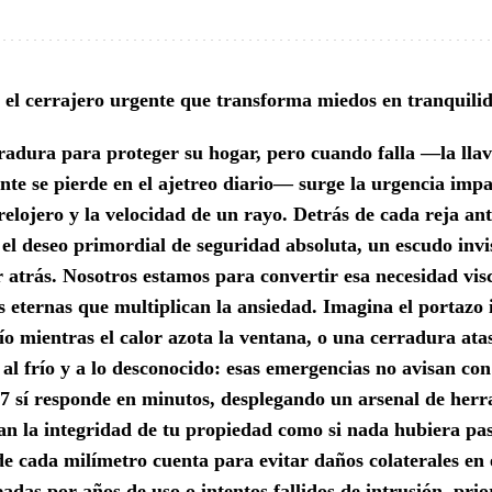
 el cerrajero urgente que transforma miedos en tranquili
adura para proteger su hogar, pero cuando falla —la llave
e se pierde en el ajetreo diario— surge la urgencia impa
relojero y la velocidad de un rayo. Detrás de cada reja an
el deseo primordial de seguridad absoluta, un escudo inv
ar atrás. Nosotros estamos para convertir esa necesidad visc
 eternas que multiplican la ansiedad. Imagina el portazo i
cío mientras el calor azota la ventana, o una cerradura at
al frío y a lo desconocido: esas emergencias no avisan con
4/7 sí responde en minutos, desplegando un arsenal de he
an la integridad de tu propiedad como si nada hubiera pa
nde cada milímetro cuenta para evitar daños colaterales en
das por años de uso o intentos fallidos de intrusión, pri