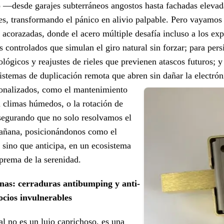
o —desde garajes subterráneos angostos hasta fachadas elevad
ones, transformando el pánico en alivio palpable. Pero vayamo
as acorazadas, donde el acero múltiple desafía incluso a los e
 controlados que simulan el giro natural sin forzar; para pers
lógicos y reajustes de rieles que previenen atascos futuros; y
 sistemas de duplicación remota que abren sin dañar la electrón
sonalizados, como el mantenimiento
 climas húmedos, o la rotación de
 asegurando que no solo resolvamos el
mañana, posicionándonos como el
 sino que anticipa, en un ecosistema
uprema de la serenidad.
as: cerraduras antibumping y anti-
cios invulnerables
al no es un lujo caprichoso, es una