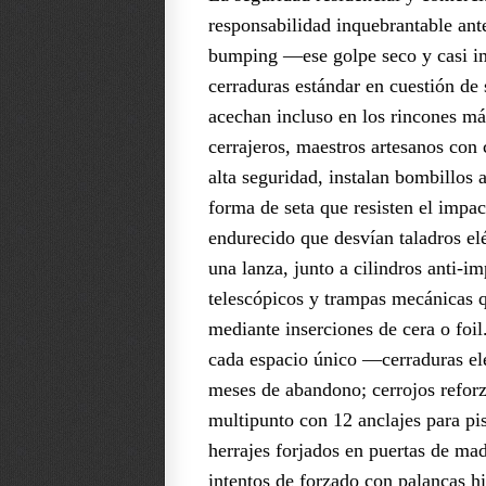
responsabilidad inquebrantable an
bumping —ese golpe seco y casi im
cerraduras estándar en cuestión de
acechan incluso en los rincones más
cerrajeros, maestros artesanos con 
alta seguridad, instalan bombillos
forma de seta que resisten el impa
endurecido que desvían taladros e
una lanza, junto a cilindros anti-
telescópicos y trampas mecánicas qu
mediante inserciones de cera o foi
cada espacio único —cerraduras ele
meses de abandono; cerrojos reforz
multipunto con 12 anclajes para pi
herrajes forjados en puertas de made
intentos de forzado con palancas h