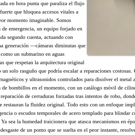
ada en hora punta que paraliza el flujo
 fuerte que bloquea accesos vitales a
peor momento imaginable. Somos
ía de emergencia, un equipo forjado en
cada segundo cuenta, actuando con
ima generación —cámaras diminutas que
ro como un submarino en aguas
s que respetan la arquitectura original
 un solo rasguño que podría escalar a reparaciones costosas.
s magnéticos y ultrasonidos controlados para disolver el metal
ón de bombillos en el momento, con un catálogo móvil de cili
 reparación de cerraduras forzadas tras intentos de robo, dond
e restauran la fluidez original. Todo esto con un enfoque impl
encia o escudos temporales de acero templado para blindar c
a. Ya sea la humedad traicionera que atasca mecanismos en ép
desgaste de un pomo que se suelta en el peor instante, resolv