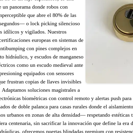
te un panorama donde robos con
perceptible que abre el 80% de las
 segundos— o lock picking silencioso
 idílicos y vigilados. Nuestros
certificaciones europeas en sistemas de
 antibumping con pines complejos en
cto hidráulico, y escudos de manganeso
léctricos como un escudo medieval ante
impresioning equipados con sensores
e frustran copias de llaves invisibles
l. Adaptamos soluciones magistrales a
ctrónicas biométricas con control remoto y alertas push para
ados de doble palanca para casas rurales donde el aislamiento 
sos urbanos en zonas de alta densidad— respetando estéticas t
ra centenaria, sin sacrificar la innovación que define la era di
idráulicas, ofrecemos puertas blindadas premium con resistenci