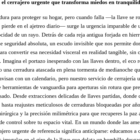
 el cerrajero urgente que transforma miedos en tranquili
ura para proteger su hogar, pero cuando falla —la llave se ro
ierde en el ajetreo diario— surge la urgencia imparable de u
locidad de un rayo. Detrás de cada reja antigua forjada en hie
e seguridad absoluta, un escudo invisible que nos permite dor
ara convertir esa necesidad visceral en realidad tangible, sin
. Imagina el portazo inesperado con las llaves dentro, el eco 
 o una cerradura atascada en plena tormenta de medianoche que
visan con un calendario, pero nuestro servicio de cerrajería 
 herramientas de vanguardia para aperturas sin rotura que pre
ado. Desde extracciones delicadas de llaves partidas, donde 
hasta reajustes meticulosos de cerraduras bloqueadas por años
irúrgica y la precisión milimétrica para que recuperes la paz a
o de control sobre tu espacio vital. En un mundo donde las a
rajero urgente de referencia significa anticiparse: educamos a c
c irregular en el giro de la llave que delata un bombillo desg