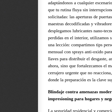
adaptándonos a cualquier escenari
que tu rutina fluya sin interrupci
solicitadas: las aperturas de puert
maestras decodificadas y vibradores
desplegamos lubricantes nano-tecno
perdidas en el interior, utilizamos
una lección: compartimos tips per
mensual con sprays anti-oxido para
llaves para distribuir el desgaste,
ahora, sino que fortalezcamos el 
cerrajero urgente que no reacciona,
donde la preparación es la clave s
Blindaje contra amenazas modern
impresioning para hogares y nego
La seguridad residencial y comerci