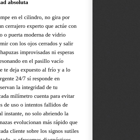
dad absoluta
mpe en el cilindro, no gira por
n cerrajero experto que actúe con
rro o puerta moderna de vidrio
mir con los ojos cerrados y salir
 chapuzas improvisadas ni esperas
resonando en el pasillo vacío
 te deja expuesto al frío y a lo
urgente 24/7 sí responde en
servan la integridad de tu
cada milímetro cuenta para evitar
 de uso o intentos fallidos de
l instante, no solo abriendo la
menazas evolucionan más rápido que
ada cliente sobre los signos sutiles
astado, y ofrecemos diagnósticos